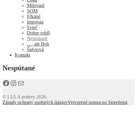
Milovaní
SOM
Fŕkané
Impresia
Svieť
Dobre robíš
Nespútané
…, ale Boh
Šalviová
Kontakt
Nespútané
Facebook
Instagram
E-mail
© LULA pottery 2026
Zásady ochrany osobných údajov
Vytvorené pomocou Storefront
.