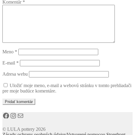
Komentár
*
Meno
*
E-mail
*
Adresa webu
Uložiť moje meno, e-mail a webovú stránku v tomto prehliadači
pre moje budúce komentáre.
Facebook
Instagram
E-mail
© LULA pottery 2026
Zásady ochrany osobných údajov
Vytvorené pomocou Storefront
.