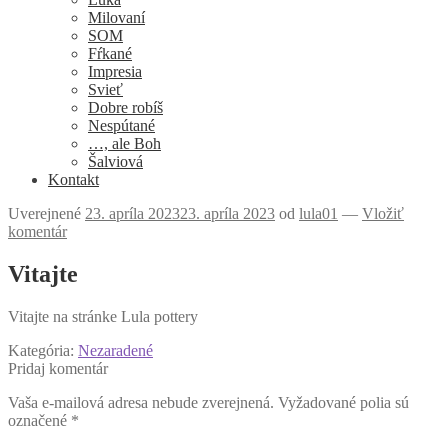
Milovaní
SOM
Fŕkané
Impresia
Svieť
Dobre robíš
Nespútané
…, ale Boh
Šalviová
Kontakt
Uverejnené
23. apríla 2023
23. apríla 2023
od
lula01
—
Vložiť
komentár
Vitajte
Vitajte na stránke Lula pottery
Kategória:
Nezaradené
Pridaj komentár
Vaša e-mailová adresa nebude zverejnená.
Vyžadované polia sú
označené
*